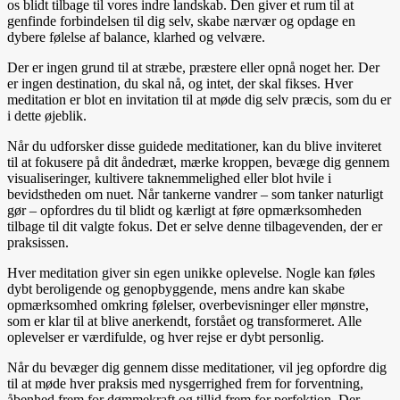
os blidt tilbage til vores indre landskab. Den giver et rum til at
genfinde forbindelsen til dig selv, skabe nærvær og opdage en
dybere følelse af balance, klarhed og velvære.
Der er ingen grund til at stræbe, præstere eller opnå noget her. Der
er ingen destination, du skal nå, og intet, der skal fikses. Hver
meditation er blot en invitation til at møde dig selv præcis, som du er
i dette øjeblik.
Når du udforsker disse guidede meditationer, kan du blive inviteret
til at fokusere på dit åndedræt, mærke kroppen, bevæge dig gennem
visualiseringer, kultivere taknemmelighed eller blot hvile i
bevidstheden om nuet. Når tankerne vandrer – som tanker naturligt
gør – opfordres du til blidt og kærligt at føre opmærksomheden
tilbage til dit valgte fokus. Det er selve denne tilbagevenden, der er
praksissen.
Hver meditation giver sin egen unikke oplevelse. Nogle kan føles
dybt beroligende og genopbyggende, mens andre kan skabe
opmærksomhed omkring følelser, overbevisninger eller mønstre,
som er klar til at blive anerkendt, forstået og transformeret. Alle
oplevelser er værdifulde, og hver rejse er dybt personlig.
Når du bevæger dig gennem disse meditationer, vil jeg opfordre dig
til at møde hver praksis med nysgerrighed frem for forventning,
åbenhed frem for dømmekraft og tillid frem for perfektion. Der