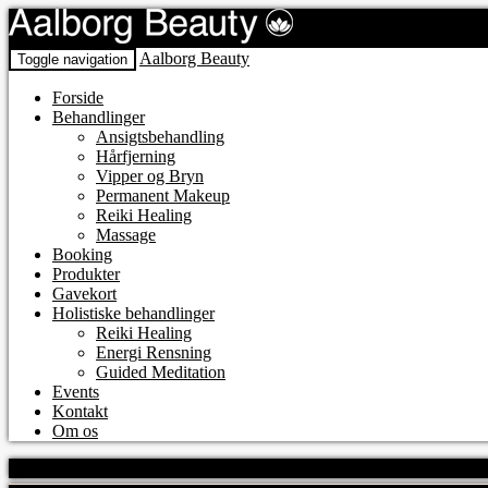
Aalborg Beauty
Toggle navigation
Forside
Behandlinger
Ansigtsbehandling
Hårfjerning
Vipper og Bryn
Permanent Makeup
Reiki Healing
Massage
Booking
Produkter
Gavekort
Holistiske behandlinger
Reiki Healing
Energi Rensning
Guided Meditation
Events
Kontakt
Om os
No content matched your request.